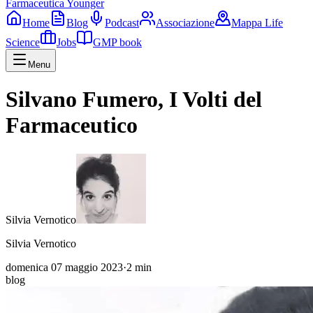
Farmaceutica Younger
Home
Blog
Podcast
Associazione
Mappa Life
Science
Jobs
GMP book
Menu
Silvano Fumero, I Volti del
Farmaceutico
Silvia Vernotico
Silvia Vernotico
domenica 07 maggio 2023
·
2
min
blog