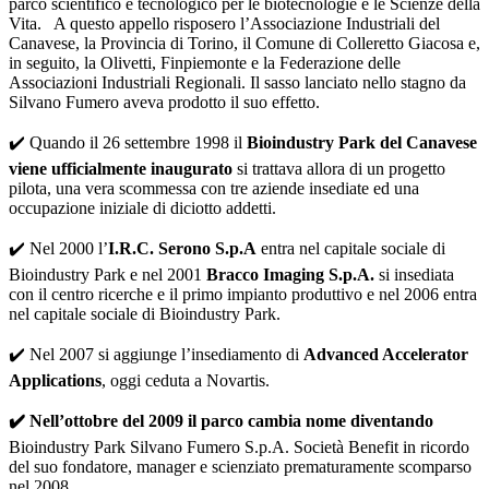
parco scientifico e tecnologico per le biotecnologie e le Scienze della
Vita. A questo appello risposero l’Associazione Industriali del
Canavese, la Provincia di Torino, il Comune di Colleretto Giacosa e,
in seguito, la Olivetti, Finpiemonte e la Federazione delle
Associazioni Industriali Regionali. Il sasso lanciato nello stagno da
Silvano Fumero aveva prodotto il suo effetto.
✔️ Quando il 26 settembre 1998 il
Bioindustry Park del Canavese
viene ufficialmente inaugurato
si trattava allora di un progetto
pilota, una vera scommessa con tre aziende insediate ed una
occupazione iniziale di diciotto addetti.
✔️ Nel 2000 l’
I.R.C. Serono S.p.A
entra nel capitale sociale di
Bioindustry Park e nel 2001
Bracco Imaging S.p.A.
si insediata
con il centro ricerche e il primo impianto produttivo e nel 2006 entra
nel capitale sociale di Bioindustry Park.
✔️ Nel 2007 si aggiunge l’insediamento di
Advanced Accelerator
Applications
, oggi ceduta a Novartis.
✔️ Nell’ottobre del 2009 il parco cambia nome diventando
Bioindustry Park Silvano Fumero S.p.A. Società Benefit in ricordo
del suo fondatore, manager e scienziato prematuramente scomparso
nel 2008.