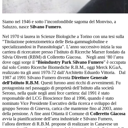
Siamo nel 1946 e sotto l’inconfondibile sagoma del Monviso, a
Saluzzo, nasce
Silvano Fumero
.
Nel 1970 si laurea in Scienze Biologiche a Torino con una tesi sulla
"Titolazione potenziometrica delle Beta-gammaglobuline e
specializzandosi in Parassitologia". L’anno successivo inizia la sua
carriera di ricercatore presso l’Istituto di Ricerche Marxer fondato da
Silvia Olivetti (RBM) di Colleretto Giacosa. Negli anni ‘80 l’area
dove oggi sorge il “
Bioindustry Park Silvano Fumero
” è occupata
dal solo Centro Ricerche Biomediche R.B.M., oggi Merck KGaA,
realizzato tra gli anni 1970-72 dall’Architetto Eduardo Vittoria. Dal
1987 al 1991 Silvano Fumero diventa
Direttore Generale
dell’Istituto R.B.M
. Questi furono anni ricchi di avvenimenti. Fu
protagonista nel passaggio di proprietà dell’Istituto alla società
Serono, nella quale negli anni fece carriera: dal 1991 è stato
responsabile del LCG Bioscience fino al 1996, quando è stato
nominato Vice Presidente Esecutivo della ricerca e sviluppo del
gruppo Serono di Ginevra, carica che mantenne fino al 2003, anno
della pensione. A fine anni Ottanta il Comune di
Colleretto Giacosa
avvia la pianificazione dell’area industriale e Silvano Fumero,
l’allora direttore di R.B.M. propone di realizzare in Canavese un