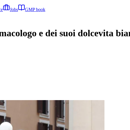
ce
Jobs
GMP book
rmacologo e dei suoi dolcevita bia