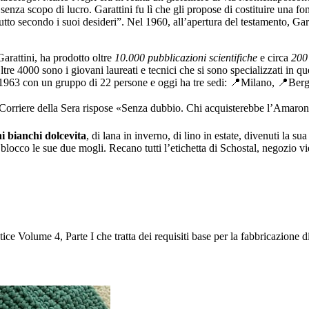
senza scopo di lucro. Garattini fu lì che gli propose di costituire una 
utto secondo i suoi desideri”. Nel 1960, all’apertura del testamento, Garat
 Garattini, ha prodotto oltre
10.000 pubblicazioni scientifiche
e circa
200
ltre 4000 sono i giovani laureati e tecnici che si sono specializzati in que
nel 1963 con un gruppo di 22 persone e oggi ha tre sedi: 📍Milano, 📍B
ul Corriere della Sera rispose «Senza dubbio. Chi acquisterebbe l’Amaron
i bianchi dolcevita
, di lana in inverno, di lino in estate, divenuti la s
blocco le sue due mogli. Recano tutti l’etichetta di Schostal, negozio
ce Volume 4, Parte I che tratta dei requisiti base per la fabbricazione 