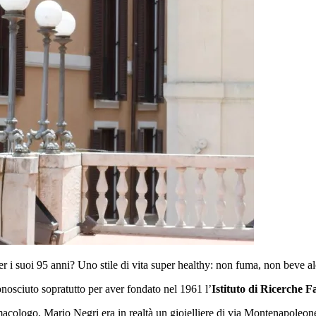
 i suoi 95 anni? Uno stile di vita super healthy: non fuma, non beve alc
conosciuto sopratutto per aver fondato nel 1961 l’
Istituto di Ricerche 
macologo. Mario Negri era in realtà un gioielliere di via Montenapoleon