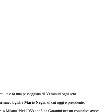
olici e fa una passeggiata di 30 minuti ogni sera.
Farmacologiche Mario Negri
, di cui oggi è presidente.
e, a Milano. Nel 1958 andò da Garattini per un consiglio: aveva