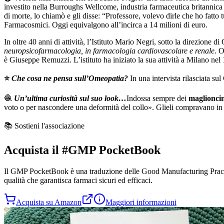
investito nella Burroughs Wellcome, industria farmaceutica britannica 
di morte, lo chiamò e gli disse: “Professore, volevo dirle che ho fatto t
Farmacosmici. Oggi equivalgono all’incirca a 14 milioni di euro.
In oltre 40 anni di attività, l’Istituto Mario Negri, sotto la direzione di
neuropsicofarmacologia, in farmacologia cardiovascolare e renale
. O
è Giuseppe Remuzzi. L’istituto ha iniziato la sua attività a Milano 
⭐️
Che cosa ne pensa sull’Omeopatia?
In una intervista rilasciata s
🧶
Un’ultima curiosità sul suo look…
Indossa sempre dei
maglioncin
voto o per nascondere una deformità del collo». Glieli compravano in 
📚 Sostieni l'associazione
Acquista il
#GMP PocketBook
Il
GMP PocketBook
è una traduzione delle Good Manufacturing Practi
qualità che garantisca farmaci sicuri ed efficaci.
Acquista su Amazon
Maggiori informazioni