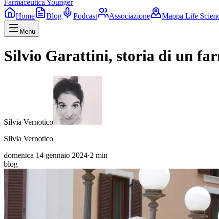
Farmaceutica Younger
Home
Blog
Podcast
Associazione
Mappa Life Scien
Menu
Silvio Garattini, storia di un fa
Silvia Vernotico
Silvia Vernotico
domenica 14 gennaio 2024
·
2
min
blog