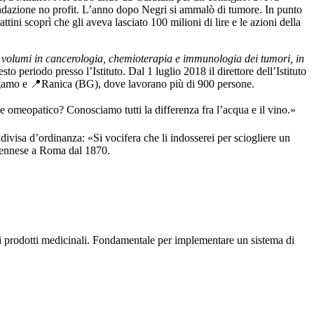
fondazione no profit. L’anno dopo Negri si ammalò di tumore. In punto
tini scoprì che gli aveva lasciato 100 milioni di lire e le azioni della
 volumi in cancerologia, chemioterapia e immunologia dei tumori, in
sto periodo presso l’Istituto. Dal 1 luglio 2018 il direttore dell’Istituto
ergamo e 📍Ranica (BG), dove lavorano più di 900 persone.
e omeopatico? Conosciamo tutti la differenza fra l’acqua e il vino.»
ua divisa d’ordinanza: «Si vocifera che li indosserei per sciogliere un
 viennese a Roma dal 1870.
di prodotti medicinali. Fondamentale per implementare un sistema di