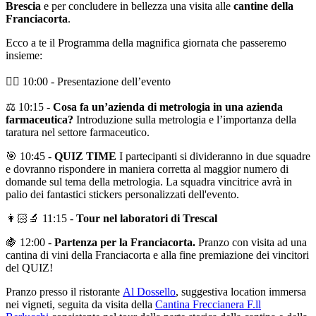
Brescia
e per concludere in bellezza una visita alle
cantine della
Franciacorta
.
Ecco a te il Programma della magnifica giornata che passeremo
insieme:
✌🏻 10:00 - Presentazione dell’evento
⚖️ 10:15 -
Cosa fa un’azienda di metrologia in una azienda
farmaceutica?
Introduzione sulla metrologia e l’importanza della
taratura nel settore farmaceutico.
🎯 10:45 -
QUIZ TIME
I partecipanti si divideranno in due squadre
e dovranno rispondere in maniera corretta al maggior numero di
domande sul tema della metrologia. La squadra vincitrice avrà in
palio dei fantastici stickers personalizzati dell'evento.
👩🏻‍🔬 11:15 -
Tour nel laboratori di Trescal
🍇 12:00 -
Partenza per la Franciacorta.
Pranzo con visita ad una
cantina di vini della Franciacorta e alla fine premiazione dei vincitori
del QUIZ!
Pranzo presso il ristorante
Al Dossello
, suggestiva location immersa
nei vigneti, seguita da visita della
Cantina Freccianera F.ll