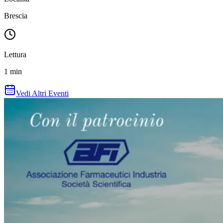
Brescia
Lettura
1
min
Vedi Altri Eventi