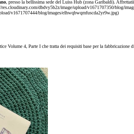
ano
, presso la bellissima sede del Luiss Hub (zona Garibaldi). Affre
ttp://res.cloudinary.com/dbdvy5b2z/image/upload/v1671707350/blog/imag
e/upload/v1671707444/blog/images/elhwqbwqmfuscda2yr9w.jpg)
ce Volume 4, Parte I che tratta dei requisiti base per la fabbricazione 