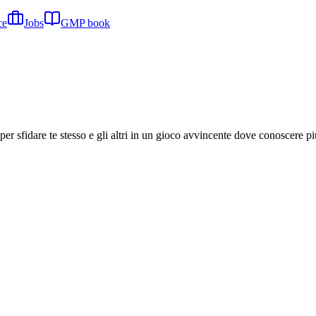
ce
Jobs
GMP book
er sfidare te stesso e gli altri in un gioco avvincente dove conoscere pi