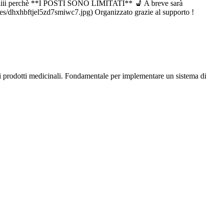
ttatiiiii perchè **I POSTI SONO LIMITATI** 💺 A breve sarà
es/dhxhbftjel5zd7smiwc7.jpg) Organizzato grazie al supporto !
di prodotti medicinali. Fondamentale per implementare un sistema di