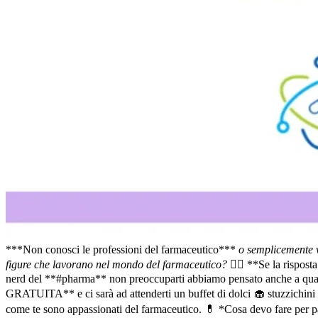
***Non conosci le professioni del farmaceutico***
o semplicemente vu
figure che lavorano nel mondo del farmaceutico?
👍🏽 **Se la risposta
nerd del **#pharma** non preoccuparti abbiamo pensato anche a qualcos
GRATUITA** e ci sarà ad attenderti un buffet di dolci 🧁 stuzzichini v
come te sono appassionati del farmaceutico. 💊 *Cosa devo fare per parte