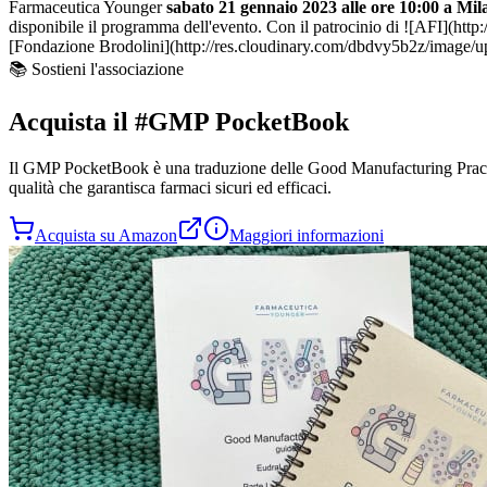
Farmaceutica Younger
sabato 21 gennaio 2023 alle ore 10:00 a Mil
disponibile il programma dell'evento. Con il patrocinio di ![AFI](h
[Fondazione Brodolini](http://res.cloudinary.com/dbdvy5b2z/imag
📚 Sostieni l'associazione
Acquista il
#GMP PocketBook
Il
GMP PocketBook
è una traduzione delle Good Manufacturing Practi
qualità che garantisca farmaci sicuri ed efficaci.
Acquista su Amazon
Maggiori informazioni