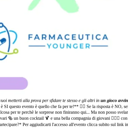
oi metterti alla prova per sfidare te stesso e gli altri in
u
n gioco avvi
 è SI questo evento è quello che fa per te!** 👎🏻 Se la risposta è NO, se
a per te perchè le sorprese non finiranno qui... Ma non posso svelarti
ari 🥯 un buon cocktail 🍹 e una bella compagnia di giovani 🙋🏻‍♀️ con l
cipare?* Per aggiudicarti l'accesso all'evento clicca subito sul link in 